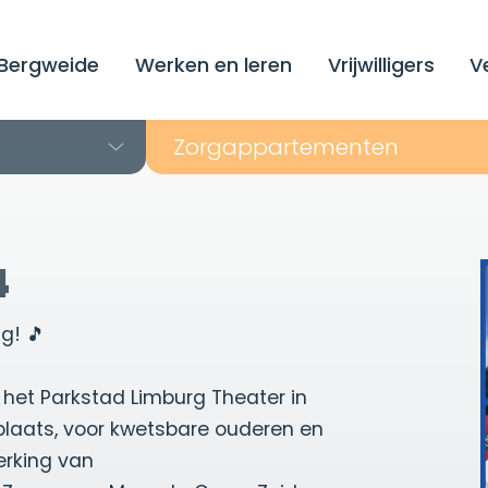
Bergweide
Werken en leren
Vrijwilligers
V
Zorg­appartementen
4
g! 🎵
 het Parkstad Limburg Theater in
laats, voor kwetsbare ouderen en
rking van