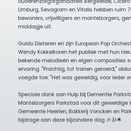
ouderenzorgorganisaties Bergweide, Cicero
Limburg, Sevagram en Vitalis hebben ruim 7
bewoners, vrijwilligers en mantelzorgers, 
middagje uit.
Guido Dieteren en zijn European Pop Orche
Wendy Kokkelkoren het publiek met hun nieu
bekende melodieën en eigen composities 
ervaring. "Prachtig, tot tranen geroerd," al
voegde toe: "Het was geweldig, voor ieder wa
Speciale dank aan Hulp bij Dementie Parks
Mantelzorgers Parkstad voor dit geweldige ini
Gemeente Heerlen, Bakkerij Voncken en Par
bijdrage aan deze bijzondere dag 🎉🎻🌟