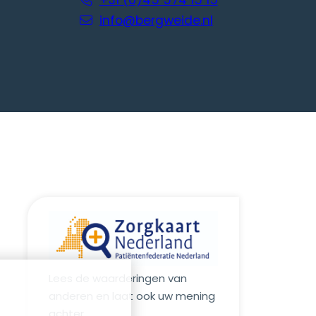
+31 (0)45 574 15 15
info@bergweide.nl
Lees de waarderingen van
anderen en laat ook uw mening
achter.