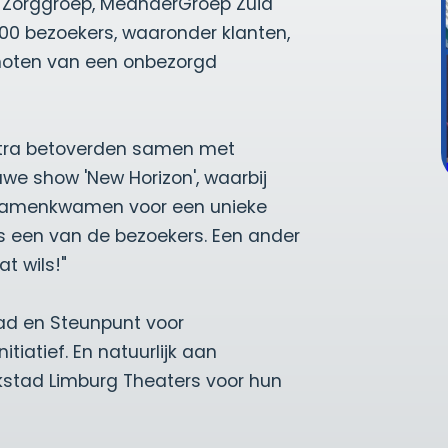
 Zorggroep, MeanderGroep Zuid
00 bezoekers, waaronder klanten,
genoten van een onbezorgd
stra betoverden samen met
we show 'New Horizon', waarbij
samenkwamen voor een unieke
dus een van de bezoekers. Een ander
t wils!"
tad en Steunpunt voor
tiatief. En natuurlijk aan
kstad Limburg Theaters voor hun