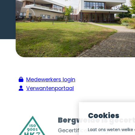
Medewerkers login
Verwantenportaal
Cookies
Bergweide is gecert
Laat ons weten welke 
Gecertificeerd volgens de