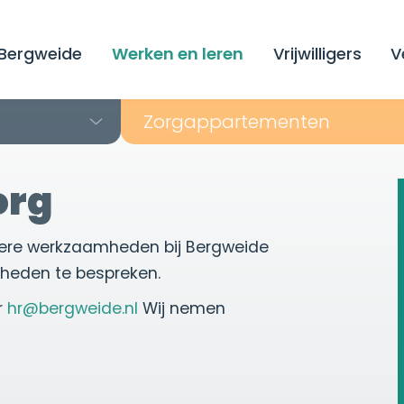
Bergweide
Werken en leren
Vrijwilligers
V
Zorg­appartementen
org
andere werkzaamheden bij Bergweide
heden te bespreken.
r
hr@bergweide.nl
Wij nemen