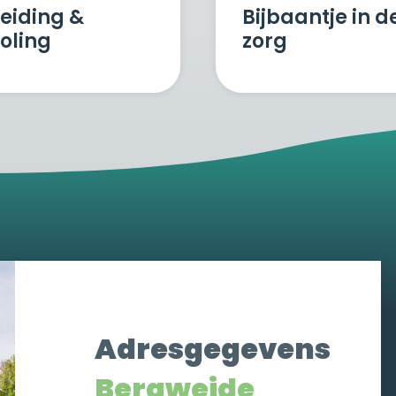
eiding &
Bijbaantje in d
oling
zorg
Adresgegevens
Bergweide