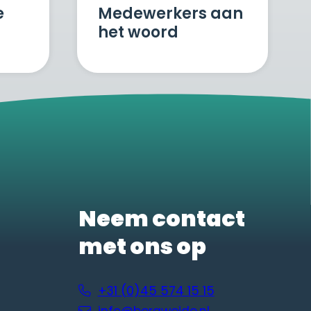
e
Medewerkers aan
het woord
Neem contact
met ons op
+31 (0)45 574 15 15