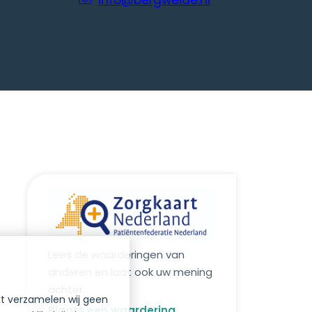
info@bergweide.nl
Lees de waarderingen van
anderen en laat ook uw mening
achter.
kt verzamelen wij geen
Plaats een waardering